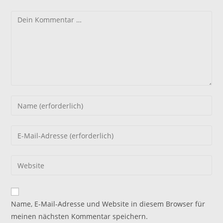
Kommentar
Gib
deinen
Namen
Gib
oder
deine
Benutzernamen
E-
Gib
zum
Mail-
deine
Kommentieren
Adresse
Website-
ein
zum
URL
Name, E-Mail-Adresse und Website in diesem Browser für
Kommentieren
ein
meinen nächsten Kommentar speichern.
ein