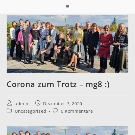
Zum
Inhalt
springen
Corona zum Trotz – mg8 :)
Beitrags-
Beitrag
admin
Dezember 7, 2020
Autor:
veröffentlicht:
Beitrags-
Beitrags-
Uncategorized
0 Kommentare
Kategorie:
Kommentare: