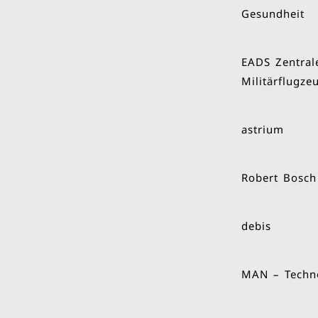
Gesundheit
EADS Zentral
Militärflugze
astrium
Robert Bosc
debis
MAN – Techn