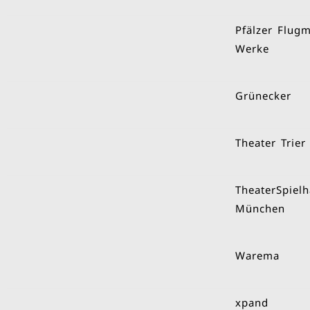
Pfälzer Flug
Werke
Grünecker
Theater Trier
TheaterSpiel
München
Warema
xpand