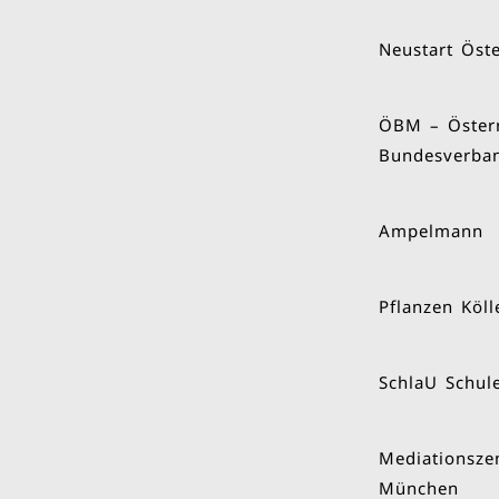
Neustart Öste
ÖBM – Österr
Bundesverba
Ampelmann
Pflanzen Köll
SchlaU Schu
Mediationsze
München