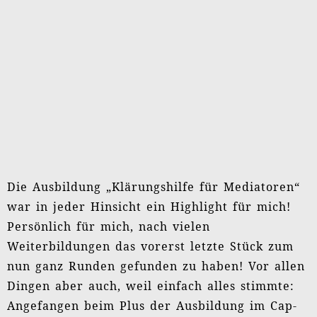
Dingen aber auch, weil einfach alles stimmte:
Angefangen beim Plus der Ausbildung im Cap-
Institut mit Susanne Ulrich.
Dann die klare Richtung; es gab für mich nie
Zweifel darüber, was Klärungshilfe ist, will und
bedeutet. Dazu noch die direkte und durchaus
elegante Verknüpfung von Klärungshilfe und
dem Ausbildungskonzept. Was aber im ganz
Besonderen? Dass Christian Prior nie den
Anspruch einer Absolutheit für seine Methode
erhoben hat! Und das bei aller Alleinstellung
und Besonderheit der Klärungshilfe!
Und nicht zuletzt einen Lehrer, der so für seine
Methode einsteht, immer wieder auch mit ihr
und sich ringt und über eine Wachheit und
Präsenz verfügt, die ich durchaus als einmalig