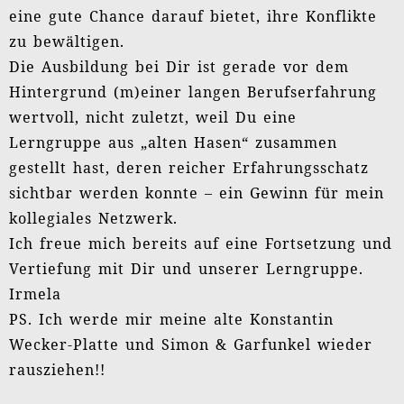
Ich habe Christian Prior und die Klärungshilfe
auf einem Kongress kennengelernt und war von
beidem sehr beeindruckt.
Für mich stand gleich fest: Das möchte ich
unbedingt lernen! Mit dieser Euphorie bin ich
ins erste Ausbildungsmodul eingestiegen und
habe gleich gespürt, dass dies genau das ist,
was ich brauche.
Ich habe in der Ausbildung kennengelernt, was
es ausmacht, wenn man nicht rein kopflastig
lernt, sondern das Erlebte in sich wirken lässt
und das Vertrauen haben kann, dass sich alles
ineinander fügt.
So war es denn auch am Ende des vierten