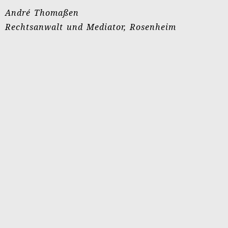
Stefan Schiffer
Doreen Clauß
Philipp Doehler
Corinna Repmann
Nadia Harde
Julisha Dierks
Dr. Thomas Schönburg
Doris Kaufmann
Stefan Teichtweier
Patrizia Zürcher
Karin Leven