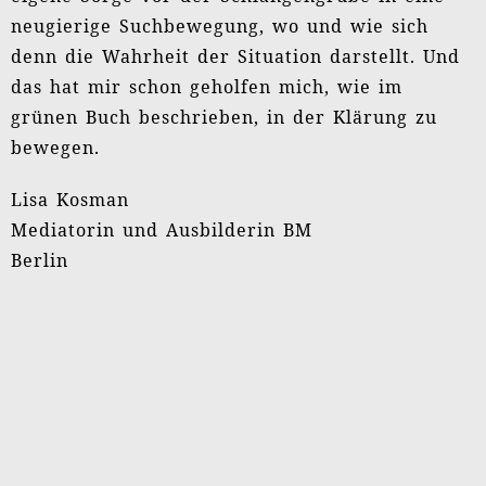
neugierige Suchbewegung, wo und wie sich
denn die Wahrheit der Situation darstellt. Und
das hat mir schon geholfen mich, wie im
grünen Buch beschrieben, in der Klärung zu
bewegen.
Lisa Kosman
Mediatorin und Ausbilderin BM
Berlin
„Die Ausbildung `Klärungshilfe für Mediatoren`
empfand ich gleichermaßen klar, strukturiert
und inhaltsgewaltig wie fein, sensibel und
orientiert an den Bedürfnissen der