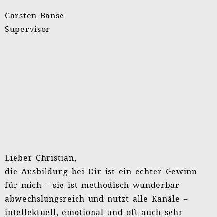
die entstandenen Unterlagen ruft mir die Tiefe,
die Fülle, den Rhythmus und den Takt ins
Bewusstsein. Mir werden viele Lernsituationen,
die Du „inszeniert“ hast, nachhaltig als Bild vor
Augen bleiben.
Mit der Klärungshilfe erweitern sich meine
Handlungsspielräume als Supervisorin,
Mediatorin, Beraterin für Führungskräfte und
Unternehmen. Wo ich bisher an scheinbar
unüberwindliche Grenzen gestoßen bin – bei
den unversöhnlichen und harten Gefühlen –
kann ich meinen Kunden nun einen Weg
anbieten, der ihnen zur Klarheit verhilft und
eine gute Chance darauf bietet, ihre Konflikte
zu bewältigen.
Die Ausbildung bei Dir ist gerade vor dem