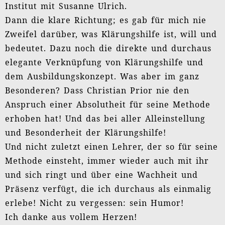
erlebe! Nicht zu vergessen: sein Humor!
Ich danke aus vollem Herzen!
Carsten Banse
Supervisor
Lieber Christian,
die Ausbildung bei Dir ist ein echter Gewinn
für mich – sie ist methodisch wunderbar
abwechslungsreich und nutzt alle Kanäle –
intellektuell, emotional und oft auch sehr
sinnlich. Ich habe die intensive und gleichzeitig
leichte Lernatmosphäre genossen, in der die
Tage wie im Flug vergehen. Aber der Blick auf