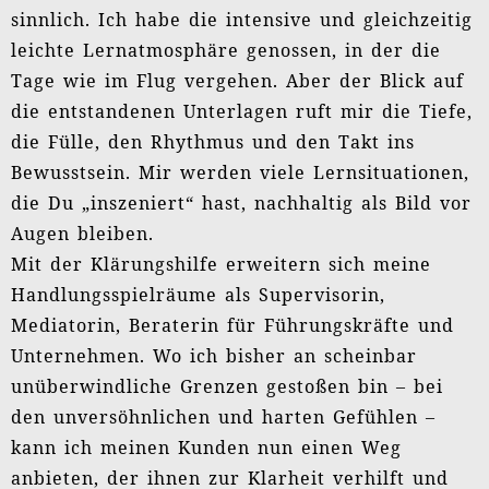
Hintergrund (m)einer langen Berufserfahrung
wertvoll, nicht zuletzt, weil Du eine
Lerngruppe aus „alten Hasen“ zusammen
gestellt hast, deren reicher Erfahrungsschatz
sichtbar werden konnte – ein Gewinn für mein
kollegiales Netzwerk.
Ich freue mich bereits auf eine Fortsetzung und
Vertiefung mit Dir und unserer Lerngruppe.
Irmela
PS. Ich werde mir meine alte Konstantin
Wecker-Platte und Simon & Garfunkel wieder
rausziehen!!
Irmela Feige
Moderation, Supervision, Training, Hamburg