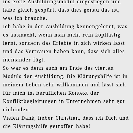
Dr. Walter Obenaus (Vorsitzender Richter am
Landesarbeitsgericht a.D.):
Lisa Kosman
Karin Schreiner
Carsten Banse:
Irmela Feige
André Thomaßen
Prof. Hellstern
Oberin Constanze Schlecht
Oberin Caren Hünlich
Dr. Magret Ammann: